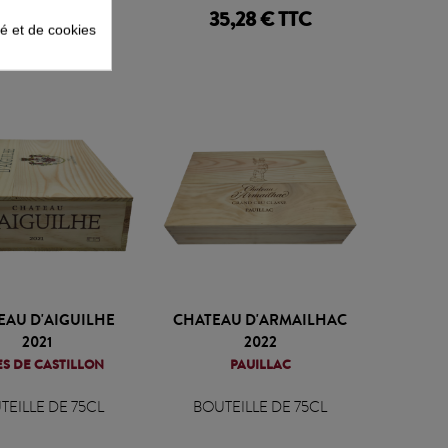
1,32 € TTC
35,28 € TTC
té et de cookies
EAU D'AIGUILHE
CHATEAU D'ARMAILHAC
2021
2022
S DE CASTILLON
PAUILLAC
TEILLE DE 75CL
BOUTEILLE DE 75CL