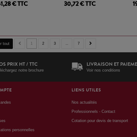
61,28 € TTC
30,72 € TTC
1
r tout
1
2
3
...
7
OS PRIX HT / TTC
LIVRAISON ET PAIEM
léchargez notre brochure
Voir nos conditions
MPTE
LIENS UTILES
andes
Nos actualités
Professionnels - Contact
ses
Cotation pour devis de transport
ations personnelles