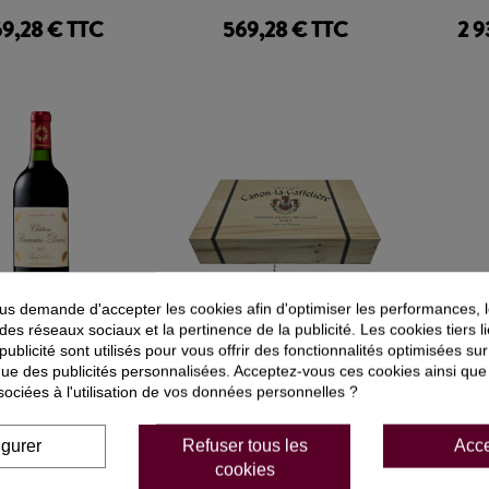
9,28 € TTC
569,28 € TTC
2 9
s demande d'accepter les cookies afin d'optimiser les performances, 
 des réseaux sociaux et la pertinence de la publicité. Les cookies tiers 
 publicité sont utilisés pour vous offrir des fonctionnalités optimisées su
TEAU BRANAIRE
CHATEAU CANON LA
CHA
que des publicités personnalisées. Acceptez-vous ces cookies ainsi que
DUCRU 2017
GAFFELIERE 2022
sociées à l'utilisation de vos données personnelles ?
SAINT JULIEN
SAINT EMILION GRAND CRU
MOUL
PREMIER GRAND CRU
CLASSE
igurer
Refuser tous les
Acce
TEILLE DE 75CL
BOUTEILLE DE 75CL
BOU
cookies