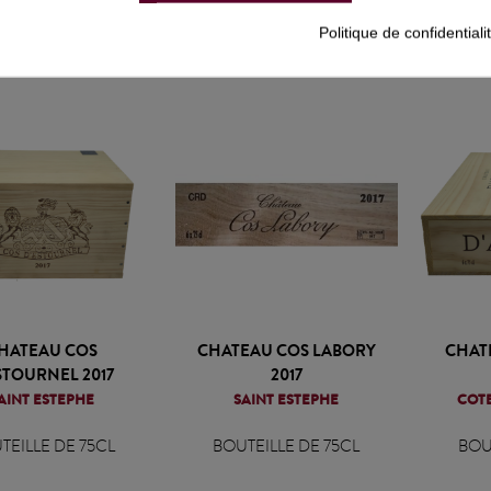
1,36 € TTC
89,04 € TTC
3
Politique de confidentiali
HATEAU COS
CHATEAU COS LABORY
CHAT
STOURNEL 2017
2017
AINT ESTEPHE
SAINT ESTEPHE
COTE
TEILLE DE 75CL
BOUTEILLE DE 75CL
BOU