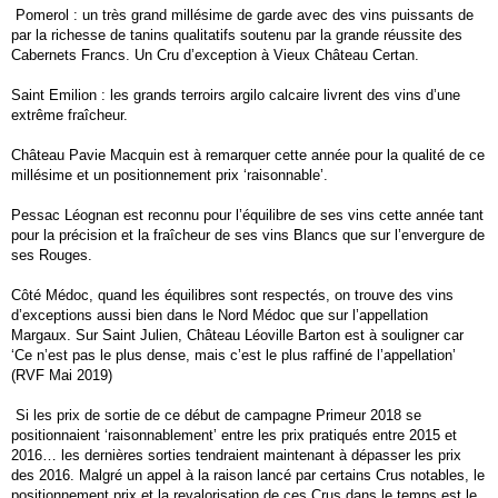
Pomerol : un très grand millésime de garde avec des vins puissants de
par la richesse de tanins qualitatifs soutenu par la grande réussite des
Cabernets Francs. Un Cru d’exception à Vieux Château Certan.
Saint Emilion : les grands terroirs argilo calcaire livrent des vins d’une
extrême fraîcheur.
Château Pavie Macquin est à remarquer cette année pour la qualité de ce
millésime et un positionnement prix ‘raisonnable’.
Pessac Léognan est reconnu pour l’équilibre de ses vins cette année tant
pour la précision et la fraîcheur de ses vins Blancs que sur l’envergure de
ses Rouges.
Côté Médoc, quand les équilibres sont respectés, on trouve des vins
d’exceptions aussi bien dans le Nord Médoc que sur l’appellation
Margaux. Sur Saint Julien, Château Léoville Barton est à souligner car
‘Ce n’est pas le plus dense, mais c’est le plus raffiné de l’appellation’
(RVF Mai 2019)
Si les prix de sortie de ce début de campagne Primeur 2018 se
positionnaient ‘raisonnablement’ entre les prix pratiqués entre 2015 et
2016… les dernières sorties tendraient maintenant à dépasser les prix
des 2016. Malgré un appel à la raison lancé par certains Crus notables, le
positionnement prix et la revalorisation de ces Crus dans le temps est le