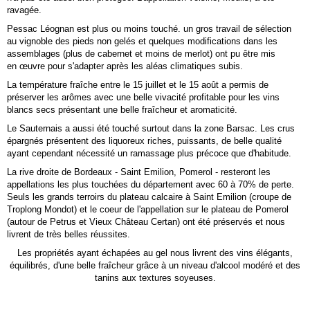
ravagée.
Pessac Léognan est plus ou moins touché. un gros travail de sélection
au vignoble des pieds non gelés et quelques modifications dans les
assemblages (plus de cabernet et moins de merlot) ont pu être mis
en
œuvre
pour s'adapter après les aléas climatiques subis.
La température fraîche entre le 15 juillet et le 15 août a permis de
préserver les arômes avec une belle vivacité profitable pour les vins
blancs secs présentant une belle fraîcheur et aromaticité.
Le Sauternais a aussi été touché surtout dans la zone Barsac. Les crus
épargnés présentent des liquoreux riches, puissants, de belle qualité
ayant cependant nécessité un ramassage plus précoce que d'habitude.
La rive droite de Bordeaux - Saint Emilion, Pomerol - resteront les
appellations les plus touchées du département avec 60 à 70% de perte.
Seuls les grands terroirs du plateau calcaire à Saint Emilion (croupe de
Troplong Mondot) et le coeur de l'appellation sur le plateau de Pomerol
(autour de Petrus et Vieux Château Certan) ont été préservés et nous
livrent de très belles réussites.
Les propriétés ayant échapées au gel nous livrent des vins élégants,
équilibrés, d'une belle fraîcheur grâce à un niveau d'alcool modéré et des
tanins aux textures soyeuses.
-