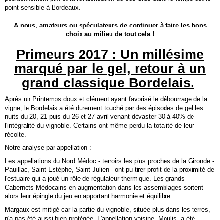
point sensible à Bordeaux.
A nous, amateurs ou spéculateurs de continuer à faire les bons
choix au milieu de tout cela !
Primeurs 2017 : Un millésime
marqué par le gel, retour à un
grand classique Bordelais.
-
Après un Printemps doux et clément ayant favorisé le débourrage de la
vigne, le Bordelais a été durement touché par des épisodes de gel les
nuits du 20, 21 puis du 26 et 27 avril venant dévaster 30 à 40% de
l'intégralité du vignoble. Certains ont même perdu la totalité de leur
récolte.
Notre analyse par appellation :
Les appellations du Nord Médoc - terroirs les plus proches de la Gironde -
Pauillac, Saint Estèphe, Saint Julien - ont pu tirer profit de la proximité de
l'estuaire qui a joué un rôle de régulateur thermique. Les grands
Cabernets Médocains en augmentation dans les assemblages sortent
alors leur épingle du jeu en apportant harmonie et équilibre.
Margaux est mitigé car la partie du vignoble, située plus dans les terres,
n'a pas été aussi bien protégée. L'appellation voisine, Moulis, a été