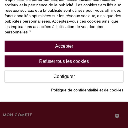
sociaux et la pertinence de la publicité. Les cookies tiers liés aux
QUI SOMMES-NOUS ?
réseaux sociaux et à la publicité sont utilisés pour vous offrir des
fonctionnalités optimisées sur les réseaux sociaux, ainsi que des
Prestige Millésimes
publicités personnalisées. Acceptez-vous ces cookies ainsi que
les implications associées à l'utilisation de vos données
NOS PRIX HT / TTC
personnelles ?
Téléchargez notre brochure
Accepter
LIVRAISON ET PAIEMENT
Voir nos conditions
Refuser tous les cookies
NOS COUPS DE COEUR
Découvrez notre sélection
Configurer
Politique de confidentialité et de cookies
INFORMATIONS
MON COMPTE